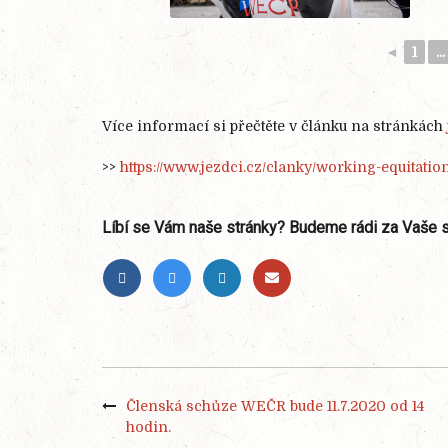
◄
1
...
Více informací si přečtěte v článku na stránkách
>>
https://www.jezdci.cz/clanky/working-equitatio
Líbí se Vám naše stránky? Budeme rádi za Vaše s
Členská schůze WEČR bude 11.7.2020 od 14
hodin.