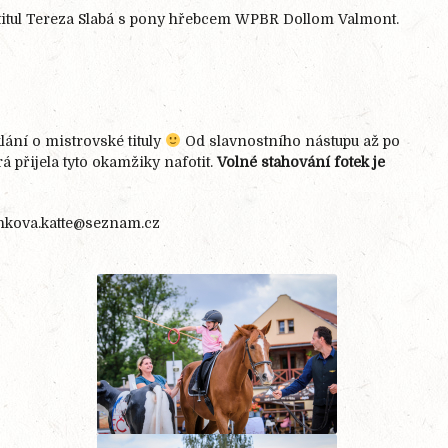
 titul Tereza Slabá s pony hřebcem WPBR Dollom Valmont.
ání o mistrovské tituly
Od slavnostního nástupu až po
á přijela tyto okamžiky nafotit.
Volné stahování fotek je
kova.katte@seznam.cz