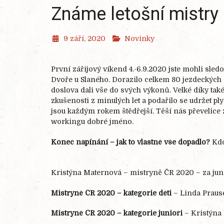
Známe letošní mistry
9 září, 2020
Novinky
První zářijový víkend 4.-6.9.2020 jste mohli sle
Dvoře u Slaného. Dorazilo celkem 80 jezdeckých 
doslova dali vše do svých výkonů. Velké díky tak
zkušenosti z minulých let a podařilo se udržet pl
jsou každým rokem štědřejší. Těší nás převelic
workingu dobré jméno.
Konec napínání – jak to vlastně vše dopadlo?
Kdo 
Kristýna Maternová – mistryně ČR 2020 – za jun
Mistryně ČR 2020 – kategorie děti
– Linda Praus
Mistryně ČR 2020 – kategorie junioři
– Kristýna