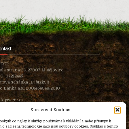
ontakt
EČR
alá strana 23, 27007 Mutějovice
ČO: 07212445
atová schánka ID: btgk9jt
io Banka a.s.: 2001454046/2010
nfo@wecr.cz
Spravovat Souhlas
kytli co nejlepší služby, používáme k ukládání a/nebo přístupu k
o zařízení, technologie jako jsou soubory cookies. Souhlas s těmito