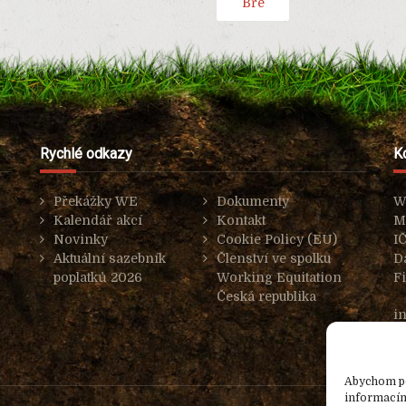
Bře
Rychlé odkazy
K
Překážky WE
Dokumenty
W
Kalendář akcí
Kontakt
M
Novinky
Cookie Policy (EU)
I
Aktuální sazebník
Členství ve spolku
D
poplatků 2026
Working Equitation
F
Česká republika
i
Abychom pos
informacím 