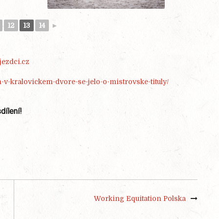
12
13
14
►
jezdci.cz
n-v-kralovickem-dvore-se-jelo-o-mistrovske-tituly/
dílení!
Working Equitation Polska