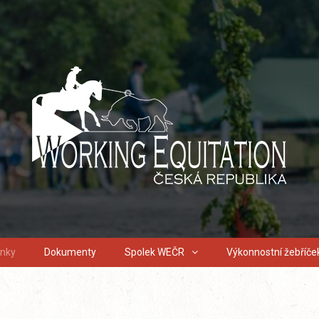
inky
Dokumenty
Spolek WEČR
Výkonnostní žebříče