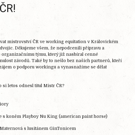
 ČR!
dovat mistrovství ČR ve working equitation v Královickém
dvojic. Děkujeme všem, že nepodcenili přípravu a
é organizačnímu týmu, který již nasbíral cenné
ynulost závodů. Také by to nešlo bez našich partnerů, kteří
e zájem o podporu workingu a vynasnažíme se dělat
si letos odnesl titul Mistr ČR?
iory
e s koněm Playboy Nu King (american paint horse)
 Maternová s lusitánem GinTonicem