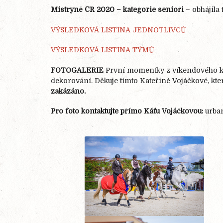
Mistryně ČR 2020 – kategorie senioři
– obhájila
VÝSLEDKOVÁ LISTINA JEDNOTLIVCŮ
VÝSLEDKOVÁ LISTINA TÝMŮ
FOTOGALERIE
První momentky z víkendového kl
dekorování. Děkuje tímto Kateřině Vojáčkové, kter
zakázáno.
Pro foto kontaktujte přímo Káťu Vojáčkovou:
urban