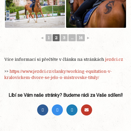
◄
1
2
3
...
14
►
Více informací si přečtěte v článku na stránkách
jezdci.cz
>>
https://www.jezdci.cz/clanky/working-equitation-v-
kralovickem-dvore-se-jelo-o-mistrovske-tituly/
Líbí se Vám naše stránky? Budeme rádi za Vaše sdílení!