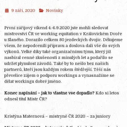
9 září, 2020
Novinky
První zářijový víkend 4.-6.9.2020 jste mohli sledovat
mistrovství ČR ve working equitation v Královickém Dvoře
u Slaného. Dorazilo celkem 80 jezdeckých dvojic. Děkujeme
všem, že nepodcenili přípravu a doslova dali vše do svých
výkonů. Velké díky také organizačnímu týmu, který již
nasbíral cenné zkušenosti z minulých let a podařilo se
udržet plynulost závodů. Také by to nešlo bez našich
partnerů, kteří jsou každým rokem štědřejší. Těší nás
převelice zájem o podporu workingu a vynasnažíme se
dělat workingu dobré jméno.
Konec napínání – jak to vlastně vše dopadlo?
Kdo si letos
odnesl titul Mistr ČR?
Kristýna Maternová – mistryně ČR 2020 – za juniory