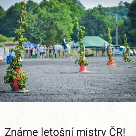
Známe letošní mistry ČR!