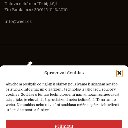
Datová schánka ID: btgk9jt
Fio Banka a.s.: 2001454046/2010
info@wecr.cz
Spravovat Souhlas
Abychom poskytli co nejlepší služby, používáme k ukládání a/nebo
přístupu k informacím o zařízení, technologie jako jsou soubory
cookies. Souhlas s těmito technologiemi nám umožní zpracovávat
údaje, jako je chování při procházení nebo jedinečná ID na tomto
webu. Nesouhlas nebo odvolání souhlasu může nepříznivě ovlivnit
určité vlastnosti a funkce.
Příjmout