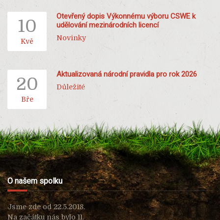
Otevřený dopis Výkonnému výboru CSWE k
10
udělování mezinárodních licencí
Novinky
Kvě
Aktualizovaná národní pravidla pro rok 2026
20
Důležité
Bře
O našem spolku
Jsme zde od 22.5.2018.
Na začátku nás bylo 11.