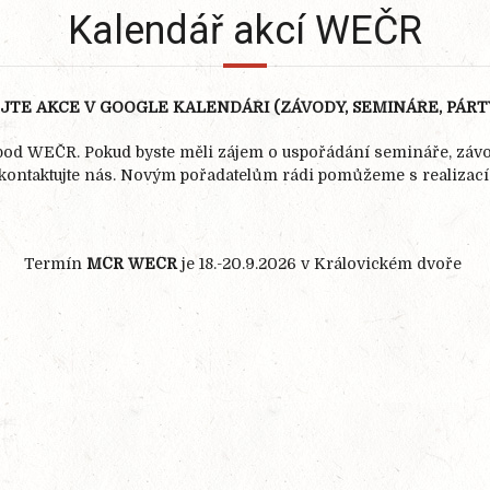
Kalendář akcí WEČR
TE AKCE V GOOGLE KALENDÁŘI (ZÁVODY, SEMINÁŘE, PÁRT
 pod WEČR. Pokud byste měli zájem o uspořádání semináře, zá
kontaktujte nás. Novým pořadatelům rádi pomůžeme s realizací
Termín
MČR WEČR
je 18.-20.9.2026 v Královickém dvoře