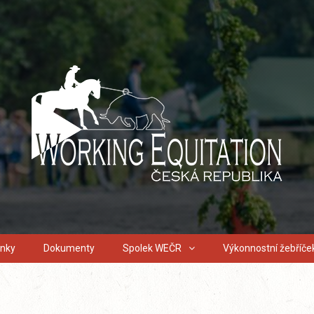
inky
Dokumenty
Spolek WEČR
Výkonnostní žebříče