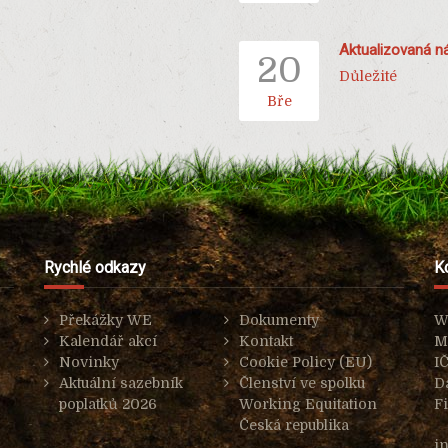
Aktualizovaná ná
20
Důležité
Bře
Rychlé odkazy
K
Překážky WE
Dokumenty
W
Kalendář akcí
Kontakt
M
Novinky
Cookie Policy (EU)
I
Aktuální sazebník
Členství ve spolku
D
poplatků 2026
Working Equitation
F
Česká republika
i