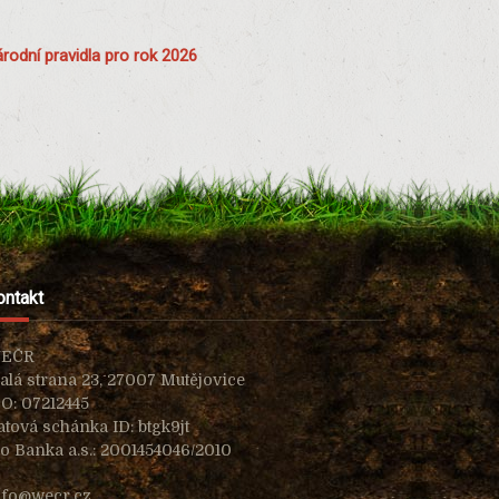
rodní pravidla pro rok 2026
ontakt
EČR
alá strana 23, 27007 Mutějovice
ČO: 07212445
atová schánka ID: btgk9jt
io Banka a.s.: 2001454046/2010
nfo@wecr.cz