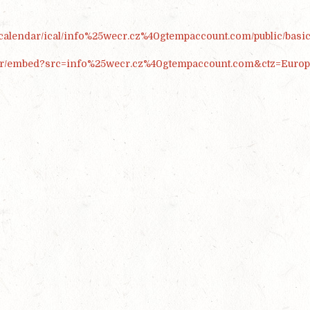
/calendar/ical/info%25wecr.cz%40gtempaccount.com/public/basic
endar/embed?src=info%25wecr.cz%40gtempaccount.com&ctz=Euro