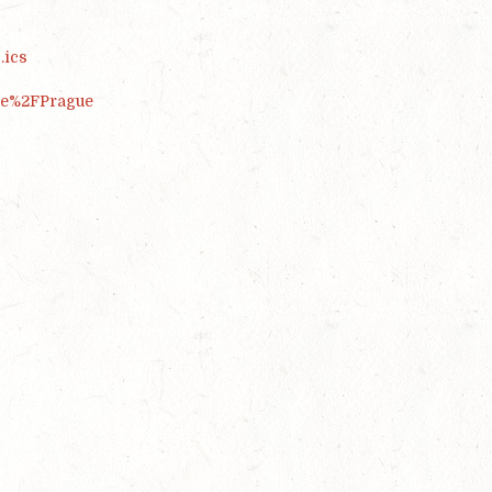
.ics
pe%2FPrague