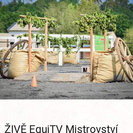
ŽIVĚ EquiTV Mistrovství