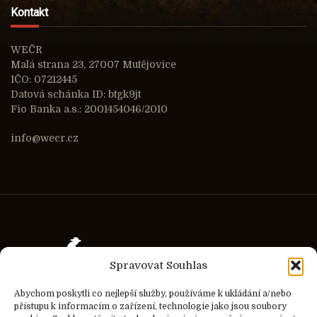
Kontakt
WEČR
Malá strana 23, 27007 Mutějovice
IČO: 07212445
Datová schánka ID: btgk9jt
Fio Banka a.s.: 2001454046/2010
info@wecr.cz
Spravovat Souhlas
Abychom poskytli co nejlepší služby, používáme k ukládání a/nebo
přístupu k informacím o zařízení, technologie jako jsou soubory