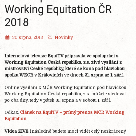
Working Equitation ČR
2018
30 srpna, 2018
Novinky
Internetová televize EquiTV připravila ve spolupráci s
Working Equitation Česká republika, z.s. živé vysílání z
mistrovství České republiky, které se koná pod hlavičkou
spolku WEČR v Královicích ve dnech 31. srpna až 1. září.
Online vysílání z MČR Working Equitation pod hlavičkou
Working Equitation Česká republika, z.s. můžete sledovat
po oba dny, tedy v pátek 31. srpna a v sobotu 1. září.
Odkaz:
Článek na EquiTV – přímý přenos MČR Working
Equitation
Videa ŽIVĚ
(následně budete moci vidět celý nezkrácený