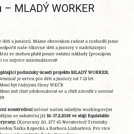
orů – MLADÝ WORKER
ce dětí a juniorů. Máme obrovskou radost a rozhodli jsme
odpořit naše šikovné děti a juniory v nadcházející
ění se mohou platit pouze ostatní náklady (pronájem
ní co nejvíce minimalizovat!
plňující podmínky účasti projektu MLADÝ WORKER.
 Seminář je určen pro děti a juniory od 7-21 let.
 Musí být řádnými členy WEČR
 Musí mít chuť zdokonalovat se a chtít závodit v sezóně
19
vní soustředění
určené našim mladým workingovým
dějím se uskuteční již
16.-17.2.2019 ve stáji Equistable
rycany.
(Korycany 20, 277 45 Neratovice) Tréninky
vedou Šárka Kopecká a Barbora Linhartová. Pro více