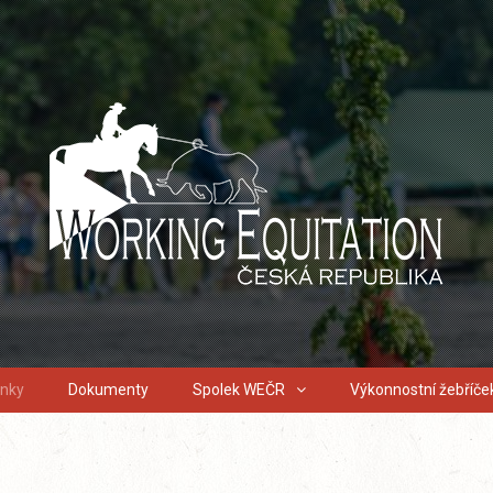
inky
Dokumenty
Spolek WEČR
Výkonnostní žebříče