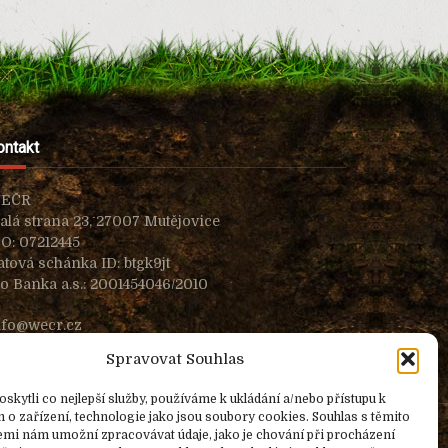
ontakt
EČR
alá strana 23, 27007 Mutějovice
ČO: 07212445
atová schánka ID: btgk9jt
io Banka a.s.: 2001454046/2010
nfo@wecr.cz
Spravovat Souhlas
kytli co nejlepší služby, používáme k ukládání a/nebo přístupu k
o zařízení, technologie jako jsou soubory cookies. Souhlas s těmito
emi nám umožní zpracovávat údaje, jako je chování při procházení