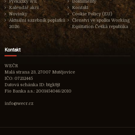
Překážky WE
Dokumenty
Kalendář akcí
Kontakt
Novinky
Cookie Policy (EU)
Aktuální sazebník poplatků
Členství ve spolku Working
2026
Equitation Česká republika
Kontakt
WEČR
Malá strana 23, 27007 Mutějovice
IČO: 07212445
Datová schánka ID: btgk9jt
Fio Banka a.s.: 2001454046/2010
info@wecr.cz