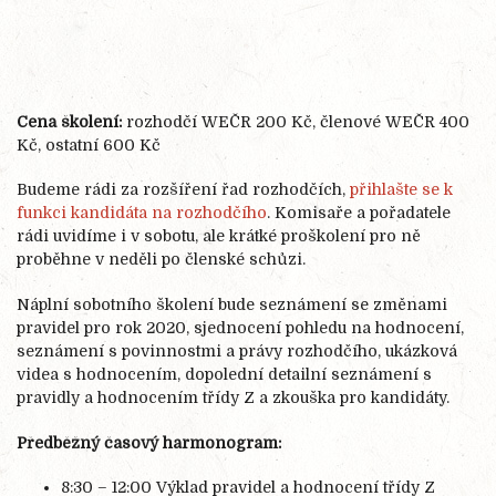
Cena školení:
rozhodčí WEČR 200 Kč, členové WEČR 400
Kč, ostatní 600 Kč
Budeme rádi za rozšíření řad rozhodčích,
přihlašte se k
funkci kandidáta na rozhodčího
. Komisaře a pořadatele
rádi uvidíme i v sobotu, ale krátké proškolení pro ně
proběhne v neděli po členské schůzi.
Náplní sobotního školení bude seznámení se změnami
pravidel pro rok 2020, sjednocení pohledu na hodnocení,
seznámení s povinnostmi a právy rozhodčího, ukázková
videa s hodnocením, dopolední detailní seznámení s
pravidly a hodnocením třídy Z a zkouška pro kandidáty.
Předběžný časový harmonogram:
8:30 – 12:00 Výklad pravidel a hodnocení třídy Z