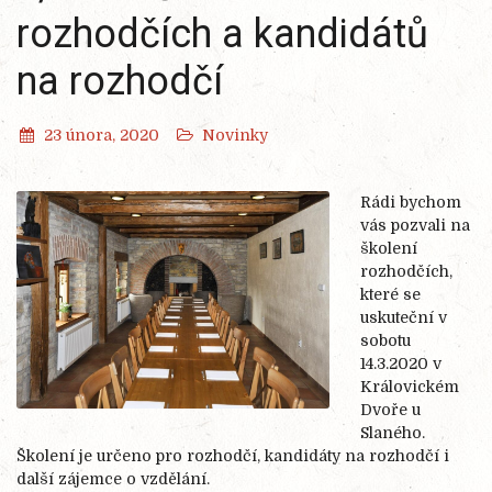
rozhodčích a kandidátů
na rozhodčí
23 února, 2020
Novinky
Rádi bychom
vás pozvali na
školení
rozhodčích,
které se
uskuteční v
sobotu
14.3.2020 v
Královickém
Dvoře u
Slaného.
Školení je určeno pro rozhodčí, kandidáty na rozhodčí i
další zájemce o vzdělání.