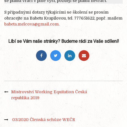
se platba vrací v plné výši, později se platba nevrací.
S případnými dotazy týkajícími se školení se prosím
obracejte na Babetu Kvapilovou, tel. 777651622, popř. mailem
babeta.melcova@gmail.com
.
Líbí se Vám naše stránky? Budeme rádi za Vaše sdílení!
Mistrovství Working Equitation Česká
republika 2019
03/2020 Členská schůze WEČR