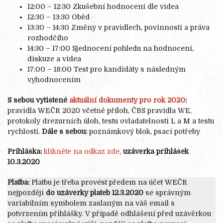
12:00 – 12:30 Zkušební hodnocení dle videa
12:30 – 13:30 Oběd
13:30 – 14:30 Změny v pravidlech, povinnosti a práva
rozhodčího
14:30 – 17:00 Sjednocení pohledu na hodnocení,
diskuze a videa
17:00 – 18:00 Test pro kandidáty s následným
vyhodnocením
S sebou vytištěné
aktuální dokumenty pro rok 2020
:
pravidla WEČR 2020 včetně příloh, ČBS pravidla WE,
protokoly drezurních úloh, testu ovladatelnosti L a M a testu
rychlosti.
Dále s sebou:
poznámkový blok, psací potřeby
Přihláška:
klikněte na odkaz zde
,
uzávěrka přihlášek
10.3.2020
Platba:
Platbu je třeba provést předem na účet WEČR
nejpozději
do uzávěrky plateb 12.3.2020
se správným
variabilním symbolem zaslaným na váš email s
potvrzením přihlášky. V případě odhlášení před uzávěrkou