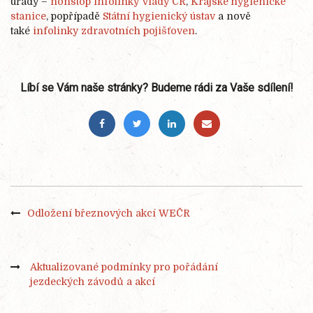
úřady –
nonstop infolinky Vlády ČR
,
Krajské hygienické
stanice
, popřípadě
Státní hygienický ústav
a nově
také
infolinky zdravotních pojišťoven
.
Líbí se Vám naše stránky? Budeme rádi za Vaše sdílení!
Odložení březnových akcí WEČR
Aktualizované podmínky pro pořádání
jezdeckých závodů a akcí