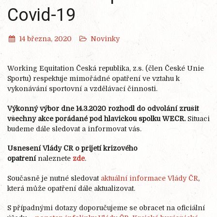
Covid-19
14 března, 2020
Novinky
Working Equitation Česká republika, z.s. (člen České Unie
Sportu) respektuje mimořádné opatření ve vztahu k
vykonávání sportovní a vzdělávací činnosti.
Výkonný výbor dne 14.3.2020 rozhodl do odvolání zrušit
všechny akce pořádané pod hlavičkou spolku WEČR.
Situaci
budeme dále sledovat a informovat vás.
Usnesení Vlády ČR o přijetí krizového
opatření
naleznete
zde
.
Současně je nutné sledovat
aktuální informace Vlády ČR
,
která může opatření dále aktualizovat.
S případnými dotazy doporučujeme se obracet na oficiální