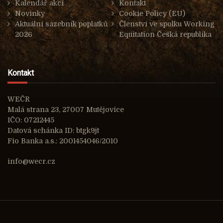
Kalendář akcí
Kontakt
Novinky
Cookie Policy (EU)
Aktuální sazebník poplatků
Členství ve spolku Working
2026
Equitation Česká republika
Kontakt
WEČR
Malá strana 23, 27007 Mutějovice
IČO: 07212445
Datová schánka ID: btgk9jt
Fio Banka a.s.: 2001454046/2010
info@wecr.cz